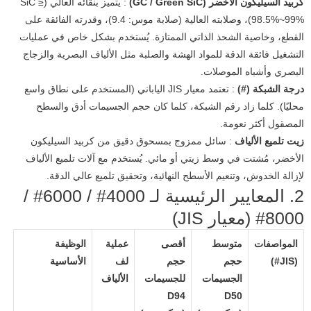
كربيد السيليكون الأخضر (GC / Green SiC)
: يتميز بنقائه العالي (SiC ≥
98.5%~99%)، وصلابته العالية (صلابة موس: 9.4)، وقدرته الفائقة على
القطع، وخاصية الشحذ الذاتي الممتازة. يُستخدم بشكل خاص في عمليات
التشغيل فائقة الدقة للمواد الهشة والصلبة مثل الألياف البصرية والزجاج
البصري وأشباه الموصلات.
درجة الشبكة (#)
: تعتمد معيار JIS الياباني (المستخدم على نطاق واسع
محليًا). كلما زاد رقم الشبكة، كلما كان حجم الجسيمات أدق والسطح
المصقول أكثر نعومة.
زيت تلميع الألياف
: سائل ممزوج بمسحوق دقيق من كربيد السيليكون
الأخضر، مُشتت في وسط زيتي أو مائي. يُستخدم مع آلات تلميع الألياف
لإزالة الخدوش، وتنعيم الأسطح النهائية، وتحقيق تلميع عالي الدقة.
2. المعايير الرئيسية لـ 4000# / 6000# /
8000# (معيار JIS)
المواصفات
متوسط ​​
أقصى
عملية
الوظيفة
(JIS#)
حجم
حجم
لف
الأساسية
الجسيمات
للجسيمات
الألياف
D94
D50