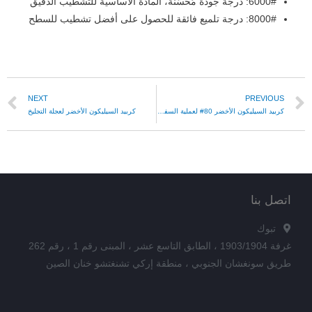
6000#: درجة جودة مُحسّنة، المادة الأساسية للتشطيب الدقيق
8000#: درجة تلميع فائقة للحصول على أفضل تشطيب للسطح
NEXT
PREVIOUS
كربيد السيليكون الأخضر 80# لعملية السفع الرملي لفتحات الأدوات
كربيد السيليكون الأخضر لعجلة التجليخ
اتصل بنا
تبوك
غرفة 1903/1904 ، الطابق التاسع عشر ، المبنى رقم 1 ، رقم 262
طريق سونغشان الجنوبي ، منطقة إركي تشنغتشو خنان الصين