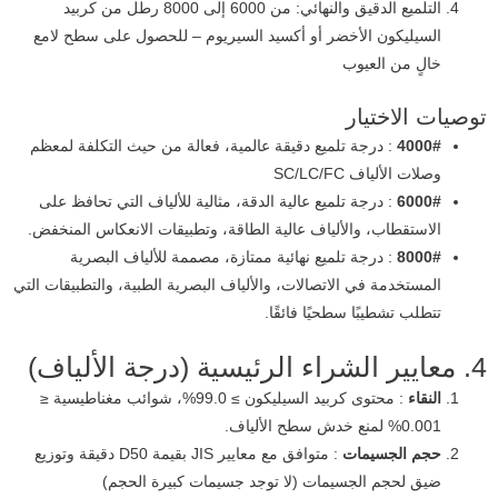
التلميع الدقيق والنهائي: من 6000 إلى 8000 رطل من كربيد
السيليكون الأخضر أو ​​أكسيد السيريوم – للحصول على سطح لامع
خالٍ من العيوب
توصيات الاختيار
4000#
: درجة تلميع دقيقة عالمية، فعالة من حيث التكلفة لمعظم
وصلات الألياف SC/LC/FC
6000#
: درجة تلميع عالية الدقة، مثالية للألياف التي تحافظ على
الاستقطاب، والألياف عالية الطاقة، وتطبيقات الانعكاس المنخفض.
8000#
: درجة تلميع نهائية ممتازة، مصممة للألياف البصرية
المستخدمة في الاتصالات، والألياف البصرية الطبية، والتطبيقات التي
تتطلب تشطيبًا سطحيًا فائقًا.
4. معايير الشراء الرئيسية (درجة الألياف)
النقاء
: محتوى كربيد السيليكون ≥ 99.0%، شوائب مغناطيسية ≤
0.001% لمنع خدش سطح الألياف.
حجم الجسيمات
: متوافق مع معايير JIS بقيمة D50 دقيقة وتوزيع
ضيق لحجم الجسيمات (لا توجد جسيمات كبيرة الحجم)