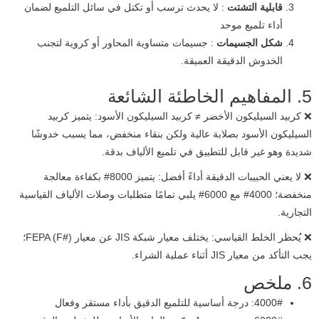
قابلية التشتت
: لا يحدث ترسب أو تكتل في سائل التلميع لضمان
أداء تلميع موحد
شكل الجسيمات
: جسيمات متساوية المحاور أو كروية لتجنب
الخدوش الدقيقة العميقة.
5. المفاهيم الخاطئة الشائعة
❌ كربيد السيليكون الأخضر ≠ كربيد السيليكون الأسود: يتميز كربيد
السيليكون الأسود بصلابة عالية ولكن بنقاء منخفض، مما يسبب خدوشًا
شديدة وهو غير قابل للتطبيق في تلميع الألياف بدقة.
❌ لا يعني الحبيبات الدقيقة أداءً أفضل: يتميز 8000# بكفاءة معالجة
منخفضة؛ 4000# مع 6000# يلبي تمامًا متطلبات وصلات الألياف القياسية
التجارية.
❌ يُحظر الخلط القياسي: يختلف معيار شبكة JIS عن معيار FEPA (F#)؛
يجب التأكد من معيار JIS أثناء عملية الشراء.
6. ملخص
4000#: درجة أساسية للتلميع الدقيق بأداء مستقر وفعال