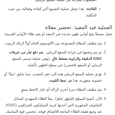
الفائدة:
هذا يجعل عملية التصنيع أكثر كفاءة وفعالية من حيث
التكلفة.
العملية قيد التنفيذ: تحضير مقلاة
تخيل مصنعًا ينتج أواني طهي جديدة غير لاصقة أو يعيد طلاء الأواني القديمة:
يتم تنظيف المقلاة المصنوعة من الألومنيوم الخام أولاً لإزالة الزيوت.
ثم يتم وضعها في خزانة السفع الرملي.
يتم دفع تيار من جزيئات
GSiC الدقيقة والزاوية بضغط عالٍ
(وهي عملية تسمى السفع
الرملي أو السفع بالحصى) عبر سطح الطهي بأكمله.
تؤدي عملية السفع الرملي هذه إلى حفر المعدن، مما يخلق “سنًا” أو
خشونة مجهرية. هذا هو
نمط التثبيت
.
يتم تنظيف المقلاة مرة أخرى لإزالة أي غبار كاشط متبقٍ.
الآن، أصبح السطح المُجهّز جاهزًا. يملأ الطلاء التمهيدي السائل
التجاويف المجهرية التي أحدثها كربيد السيليكون الجرافيتي (GSiC).
عند وضع طبقة الطلاء المانعة للالتصاق فوقه، تتحسن قوة التماسك