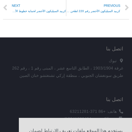
NEXT
PREVIOUS
كربيد السيليكون الأخضر رقم 220 لطحن سيراميك الألومينا
كربيد السيليكون الأخضر لحماية خطوط الأنابيب من التآكل
اتصل بنا
تبوك
غرفة 1903/1904 ، الطابق التاسع عشر ، المبنى رقم 1 ، رقم 262
طريق سونغشان الجنوبي ، منطقة إركي تشنغتشو خنان الصين
اتصل بنا
هاتف: +86 371-63211281
بريد إلكتروني: 3241038404@qq.com
الفاكس: +86 371-60305637
يستخدم هذا الموقع ملفات تعريف الارتباط لضمان