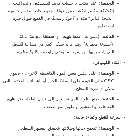
الوظيفة:
عند استخدام حبيبات كربيد السيليكون والجرافيت
(GSiC)، تتكسر لتكشف عن حواف جديدة حادة. تضمن خاصية
“الشحذ الذاتي” هذه أداءً قويًا ومتسقًا في القطع طوال فترة
استخدامها.
الفائدة:
يُنشئ هذا
نمط تثبيت
أو
سطحًا
متجانسًا تمامًا
(خشونة مجهرية). وهذا يزيد بشكل كبير من مساحة السطح
التي يلتصق بها البرايمر، مما يُنشئ رابطة ميكانيكية قوية.
النقاء الكيميائي:
الوظيفة:
على عكس بعض المواد الكاشطة الأخرى، لا يحتوي
GSiC عالي الجودة على السيليكا الحرة أو الشوائب المعدنية التي
يمكن أن تلوث السطح.
الفائدة:
يمنع التلوث الذي قد يؤدي إلى فشل الطلاء، مثل ظهور
الفقاعات أو التقشير أو ظهور بقع الضعف.
سرعة القطع وكفاءة عالية:
الوظيفة:
تسمح حدتها وصلابتها بتحقيق المظهر السطحي
المطلوب بسرعة في عملية السفع الرملي.