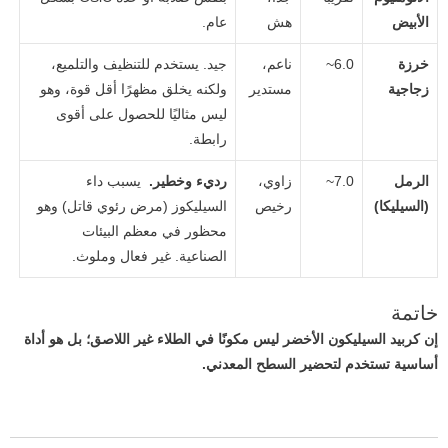
الأبيض
هش
عام.
خرزة
~6.0
ناعم،
جيد. يستخدم للتنظيف والتلميع،
زجاجية
مستدير
ولكنه يخلق مظهرًا أقل قوة، وهو
ليس مثاليًا للحصول على أقوى
رابطة.
الرمل
~7.0
زاوي،
رديء وخطير.
يسبب داء
(السيليكا)
رخيص
السيليكوز (مرض رئوي قاتل) وهو
محظور في معظم البيئات
الصناعية. غير فعال وملوث.
خاتمة
إن كربيد السيليكون الأخضر ليس مكونًا في الطلاء غير اللاصق؛ بل هو أداة
أساسية تستخدم لتحضير السطح المعدني.