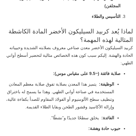
المجلفن)
التأسيس والطلاء
لماذا يُعد كربيد السيليكون الأخضر المادة الكاشطة
المثالية لهذه المهمة؟
كربيد السيليكون الأخضر معدن صناعي معروف بصلابته الشديدة وحبيباته
الحادة والهشة. إليكم سبب كون هذه الخصائص مثالية لتحضير أسطح أواني
الطهي:
صلابة فائقة (~9.5 على مقياس موس):
الوظيفة:
يتميز هذا المعدن بصلابة تفوق صلابة معظم المعادن
المستخدمة في صناعة أواني الطهي. وهذا ما يسمح له باختراق
وتنظيف سطح الألومنيوم أو الفولاذ المقاوم للصدأ بكفاءة عالية،
وإزالة الأكاسيد وقشور الطحن وبقايا الطلاء القديمة.
الفائدة:
يخلق سطحًا جديدًا و”نشطًا”.
حبوب حادة وهشة: