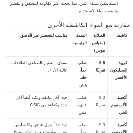
الميكانيكي بشكل كبير، مما يجعله أكثر مقاومة للتشقق والتقشر
والتفتت أثناء الاستخدام.
مقارنة مع المواد الكاشطة الأخرى
كاشط
الصلابة
السمة
مناسب للتحضير غير اللاصق
(مقياس
الرئيسية
موس)
كربيد
9.5
صلب
ممتاز.
المعيار الصناعي للطلاءات
السيليكون
تقريبًا
جداً،
عالية الأداء.
الأخضر
حاد،
هش
أكسيد
9.0
صلب،
جيد. أقل تكلفة ولكنه أيضاً أقل
الألومنيوم
تقريبًا
قوي،
حدة وكفاءة من GSiC.
البني
متين
أكسيد
9.0
صلب
جيد جداً. بديل شائع، ولكنه ليس
الألومنيوم
تقريبًا
جداً،
بنفس صلابة أو حدة GSiC بشكل