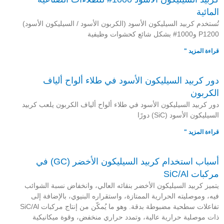
المائية
تُستخدم كربيد السيليكون الأسود (الكربون الأسود / السيليكون الأسود)
P1200 و1000# بشكل شائع كحشوات وظيفية
قراءة المزيد "
دور كربيد السيليكون الأسود في طلاء ألواح ألياف
الكربون
دور كربيد السيليكون الأسود في طلاء ألواح ألياف الكربون يلعب كربيد
السيليكون الأسود (SiC) دورًا
قراءة المزيد "
أسباب استخدام كربيد السيليكون الأخضر (GC) في
مركبات SiC/Al
يتميز كربيد السيليكون الأخضر بنقائه العالي، وانخفاض نسبة الشوائب
فيه، وموصليته الحرارية الممتازة، واستقراره البنيوي، بالإضافة إلى
تفاعلات سطحية مضبوطة بدقة. وهو ما يُمكّن من إنتاج مركبات SiC/Al
ذات موصلية حرارية عالية، وتمدد حراري منخفض، وقوة ميكانيكية