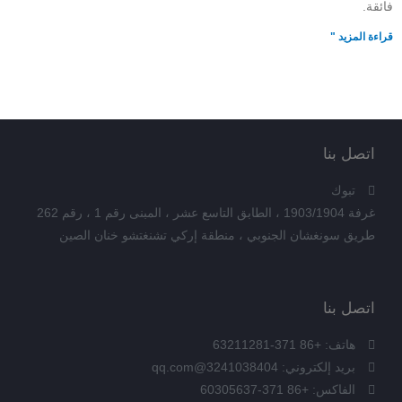
فائقة.
قراءة المزيد "
اتصل بنا
تبوك
غرفة 1903/1904 ، الطابق التاسع عشر ، المبنى رقم 1 ، رقم 262
طريق سونغشان الجنوبي ، منطقة إركي تشنغتشو خنان الصين
اتصل بنا
هاتف: +86 371-63211281
بريد إلكتروني: 3241038404@qq.com
الفاكس: +86 371-60305637